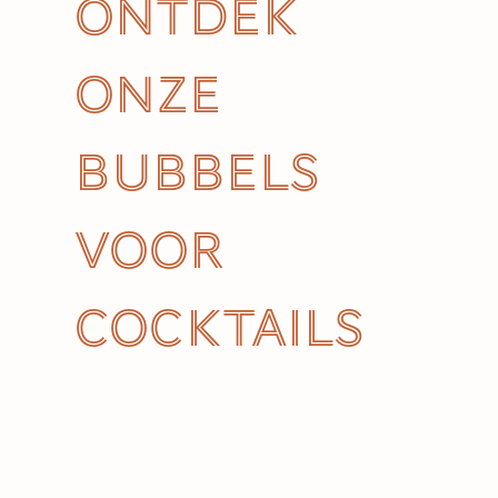
Ontdek
onze
bubbels
voor
cocktails