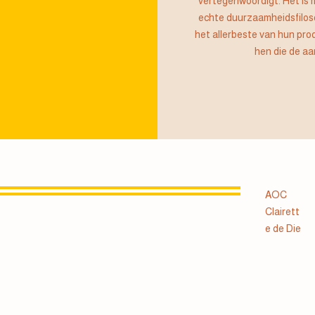
vertegenwoordigt. Het is 
echte duurzaamheidsfilosof
het allerbeste van hun pro
hen die de aa
AOC
Clairett
e de Die