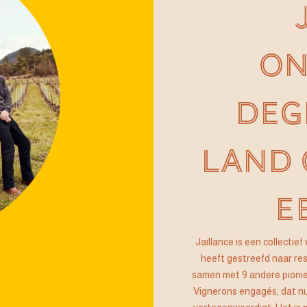
ON
DEG
LAND
E
Jaillance is een collecti
heeft gestreefd naar res
samen met 9 andere pionier
Vignerons engagés, dat n