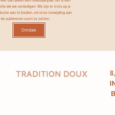
meer dan alleen een milieuaanpak, het is een
ie die we verdedigen. We zijn er trots op je
ductie aan te bieden, om onze toewijding aan
rde sublimeren voort te zetten.
Ontdek
TRADITION DOUX
8
I