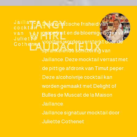
Tangy
Jaillance
De aromatische frisheid van
cocktail
Whirl
grapefruit en de bloemige noten van
van
Juliette
viooltjes worden versterkt door de
L’Audacieux
Cothenet
sprankelende schittering van
Jaillance. Deze mocktail verrast met
de pittige afdronk van Timut peper.
Deze alcoholvrije cocktail kan
worden gemaakt met Delight of
Bulles de Muscat de la Maison
Jaillance.
Jaillance signatuur mocktail door
Juliette Cothenet