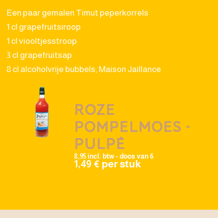
Een paar gemalen Timut peperkorrels
1 cl grapefruitsiroop
1 cl viooltjesstroop
3 cl grapefruitsap
8 cl alcoholvrije bubbels, Maison Jaillance
Roze
pompelmoes -
Pulpé
8,95 incl. btw - doos van 6
1,49 € per stuk