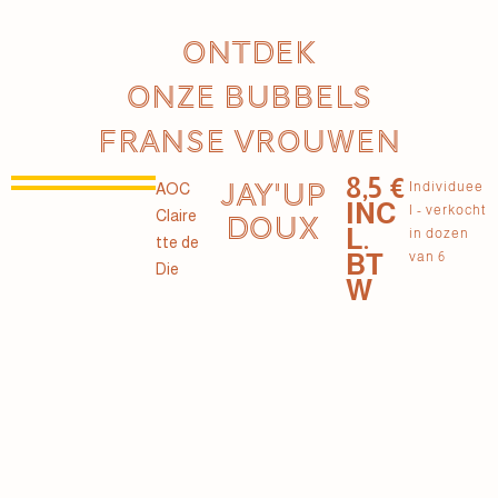
Ontdek
onze bubbels
Franse vrouwen
8,5 €
JAY'UP
Individuee
AOC
INC
l - verkocht
Claire
DOUX
L.
in dozen
tte de
BT
van 6
Die
W