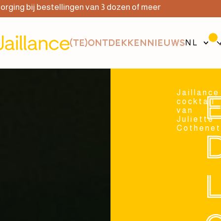
ij bestellingen van 3 dozen of meer
Gratis 
(TE)ONTDEKKEN
NIEUWS
NL
Jaillance
cocktail
van
Juliette
Cothene