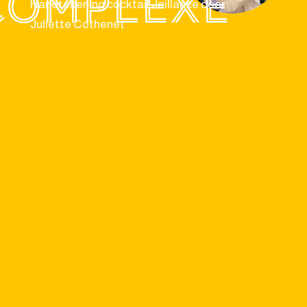
Complexe
Handtekening cocktail Jaillance door
Juliette Cothenet