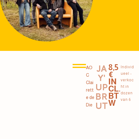
8,5
JA
Individ
AO
€
ueel -
C
Y'
IN
verkoc
Clai
UP
CL.
ht in
rett
dozen
BT
BR
e de
van 6
W
UT
Die