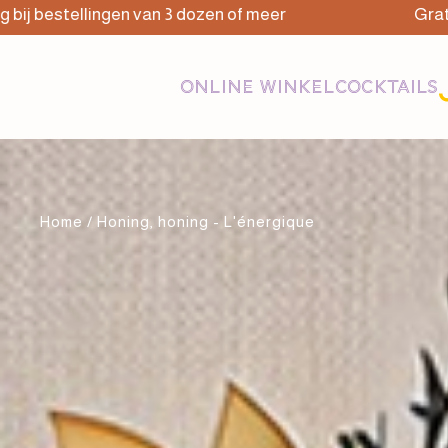
ellingen van 3 dozen of meer
Gratis bezorg
ONLINE WINKEL
COCKTAILS
Home
/ Honing, honing - L'énergique