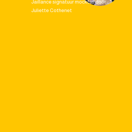
Jaillance signatuur mocktail door
Juliette Cothenet