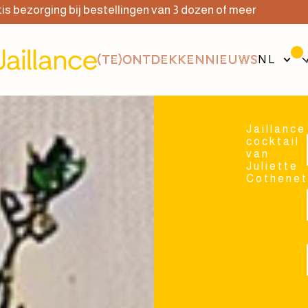
ing bij bestellingen van 3 dozen of meer
Gr
(TE)ONTDEKKEN
NIEUWS
NL
Jaillance
cocktail
van
Juliette
Cothene