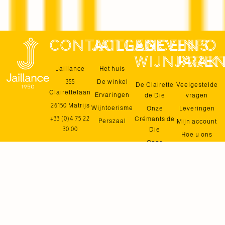
contactgegevens
jaillance
De
Info
wijnjare
prak
Jaillance
Het huis
355
De winkel
De Clairette
Veelgestelde
Clairettelaan
Ervaringen
de Die
vragen
26150 Matrijs
Wijntoerisme
Onze
Leveringen
+33 (0)4 75 22
Crémants de
Perszaal
Mijn account
30 00
Die
Hoe u ons
Onze
kunt vinden
Crémants de
Neem
Bordeaux
contact met
De Crémant
ons op
de Loire
Terugtre
Biologische
wijnen
Alcoholvrij