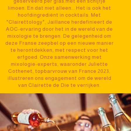
geserveerd per glas.
met een schijfje
limoen.
En dat niet alleen... Het is ook het
hoofdingrediënt in
cocktails
. Met
"Clairettology", Jaillance
herdefinieert de
AOC-ervaring door het in de wereld van de
mixologie te brengen. De gelegenheid
om
deze Franse zeepbel op een nieuwe manier
te herontdekken, met respect voor het
erfgoed.
Onze samenwerking met
mixologie-experts, waaronder Juliette
Cothenet, topbarvrouw
van France 2023,
illustreren ons engagement om de wereld
van Clairette de Die te verrijken.