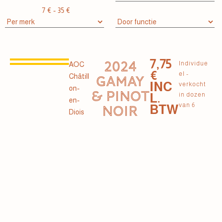
7
€
-
35
€
7,75
2024
Individue
AOC
€
el -
Châtill
GAMAY
INC
verkocht
on-
& PINOT
L.
in dozen
en-
van 6
BTW
NOIR
Diois