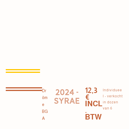
12,3
2024 -
Individuee
Dr
€
l - verkocht
ôm
SYRAE
INCL
in dozen
e
.
van 6
BG
BTW
A