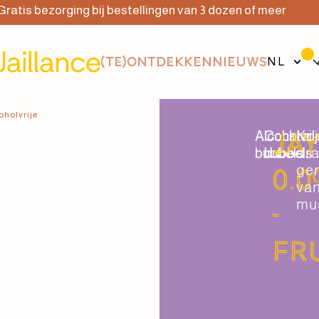
zorging bij bestellingen van 3 dozen of meer
(TE)ONTDEKKEN
NIEUWS
NL
oholvrije
Alcoholvri
Cocktail
Ko
Ja
bubbels
bubbels
dr
ge
0.
va
mu
-
Fr