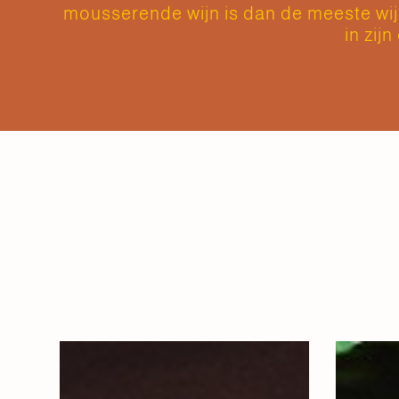
mousserende wijn is dan de meeste wijn
in zij