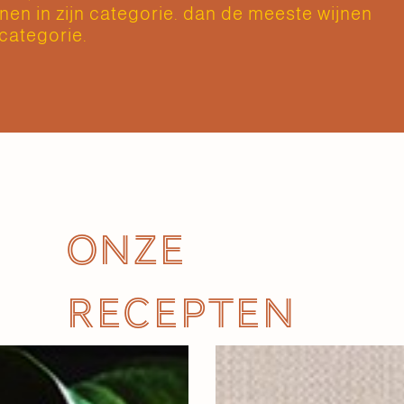
en in zijn categorie. dan de meeste wijnen
n categorie.
Onze
recepten