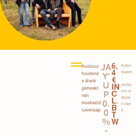
6,
JA
Indivi
Koolzuur
4
dueel
houdend
Y'
€
-
e drank
U
IN
verko
gemaakt
cht in
C
P
van
doze
L.
0.
muskaatd
n van
B
ruivensap
0
6
T
%
W
-