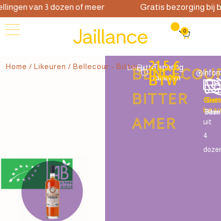
ingen van 3 dozen of meer
Gratis bezorging bij bes
0
21,5 €
Home
/
Likeuren
/ Bellecour - Bitter
Bitter
Tapering
Likeur
Bellecou
INCL.
Infor
BTW
tarieven
Bitter
Grat
Beta
Ser
bezo
Bevei
Klan
amer
uit
4
doze