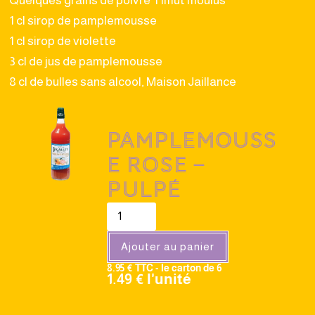
Quelques grains de poivre Timut moulus
1 cl sirop de pamplemousse
1 cl sirop de violette
3 cl de jus de pamplemousse
8 cl de bulles sans alcool, Maison Jaillance
Pamplemouss
e rose –
Pulpé
Ajouter au panier
8.95 € TTC - le carton de 6
1.49 € l'unité