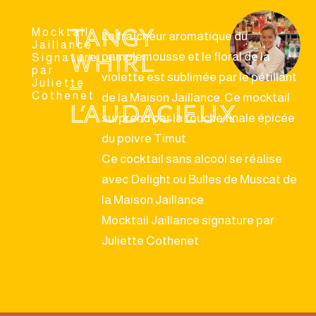
Tangy
Mocktail
La fraîcheur aromatique du
Jaillance
Whirl
pamplemousse et le floral de la
Signature
par
violette est sublimée par le pétillant
–
Juliette
Cothenet
de la Maison Jaillance. Ce mocktail
L’Audacieux
surprend par la touche finale épicée
du poivre Timut.
Ce cocktail sans alcool se réalise
avec Delight ou Bulles de Muscat de
la Maison Jaillance.
Mocktail Jaillance signature par
Juliette Cothenet