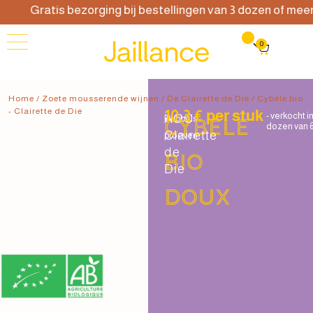
Gratis bezorging bij bestellingen van 3 dozen of meer
0
Home
/
Zoete mousserende wijnen
/
De Clairette de Die
/ Cybèle bio
- Clairette de Die
10,3 € per stuk
- verkocht i
AOC
Bubbels
Cybèle
dozen van 
Clairette
proeven
de
bio
Die
Doux