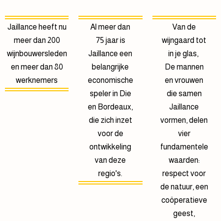
Jaillance heeft nu
Al meer dan
Van de
meer dan 200
75 jaar is
wijngaard tot
wijnbouwersleden
Jaillance een
in je glas,
en meer dan 80
belangrijke
De mannen
werknemers
economische
en vrouwen
speler in Die
die samen
en Bordeaux,
Jaillance
die zich inzet
vormen, delen
voor de
vier
ontwikkeling
fundamentele
van deze
waarden:
regio's.
respect voor
de natuur, een
coöperatieve
geest,