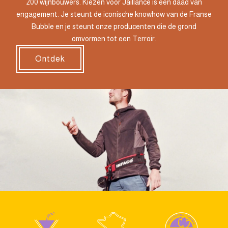
200 wijnbouwers. Kiezen voor Jaillance is een daad van
engagement. Je steunt de iconische knowhow van de Franse
Bubble en je steunt onze producenten die de grond
omvormen tot een Terroir.
Ontdek