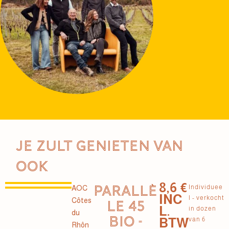
Je zult genieten van
ook
8,6 €
PARALLÈ
Individuee
AOC
INC
l - verkocht
Côtes
LE 45
L.
in dozen
du
BIO -
BTW
van 6
Rhôn