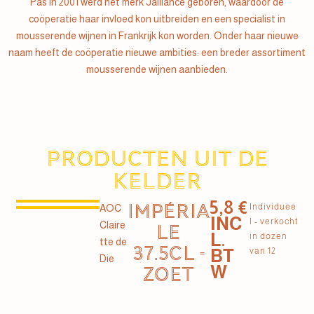
Pas in 2001 werd het merk Jaillance geboren, waardoor de
coöperatie haar invloed kon uitbreiden en een specialist in
mousserende wijnen in Frankrijk kon worden. Onder haar nieuwe
naam heeft de coöperatie nieuwe ambities: een breder assortiment
mousserende wijnen aanbieden.
Producten uit de
kelder
5,8 €
IMPÉRIA
Individuee
AOC
INC
l - verkocht
Claire
LE
L.
in dozen
tte de
37.5CL -
BT
van 12
Die
W
ZOET