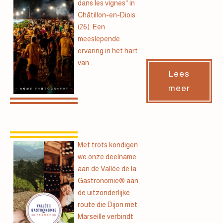
dans les vignes“ in
Châtillon-en-Diois
(26). Een
meeslepende
ervaring in het hart
van...
Lees
meer
Met trots kondigen
we onze deelname
aan de Vallée de la
Gastronomie® aan,
de uitzonderlijke
route die Dijon met
Marseille verbindt