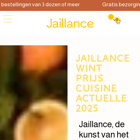
ellingen van 3 dozen of meer
Gratis bezorging bij 
0
Jaillance
wint
prijs
Cuisine
Actuelle
2025
Jaillance, de
kunst van het