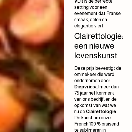
V
Dit is de perfecte
setting voor een
evenement dat Franse
smaak, delen en
elegantie viert.
Clairettologie:
een nieuwe
levenskunst
Deze prijs bevestigt de
ommekeer die werd
ondernomen door
Diepvries
al meer dan
75 jaar het kenmerk
van ons bedrijf, en de
opkomst van wat we
nu de
Clairettologie
De kunst om onze
French 100 % bruisend
te sublimeren in