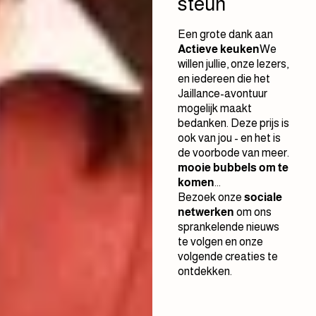
steun
Een grote dank aan
Actieve keuken
We
willen jullie, onze lezers,
en iedereen die het
Jaillance-avontuur
mogelijk maakt
bedanken. Deze prijs is
ook van jou - en het is
de voorbode van meer.
mooie bubbels om te
komen
...
Bezoek onze
sociale
netwerken
om ons
sprankelende nieuws
te volgen en onze
volgende creaties te
ontdekken.