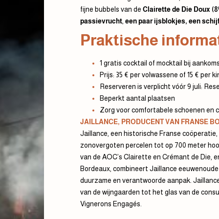
fijne bubbels van de
Clairette de Die Doux (8
passievrucht
,
een paar ijsblokjes, een schij
Praktische informa
1 gratis cocktail of mocktail bij aankom
Prijs: 35 € per volwassene of 15 € per kin
Reserveren is verplicht vóór 9 juli:
Rese
Beperkt aantal plaatsen
Zorg voor comfortabele schoenen en co
JAILLANCE, PRODUCENT VAN FRANSE BO
Jaillance, een historische Franse coöperatie
zonovergoten percelen tot op 700 meter hoog
van de AOC’s Clairette en Crémant de Die, e
Bordeaux, combineert Jaillance eeuwenoude
duurzame en verantwoorde aanpak. Jaillance 
van de wijngaarden tot het glas van de consum
Vignerons Engagés.