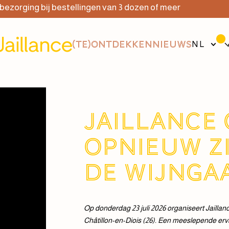
ging bij bestellingen van 3 dozen of meer
G
(TE)ONTDEKKEN
NIEUWS
NL
Jaillance
opnieuw zi
de wijnga
Op donderdag 23 juli 2026 organiseert Jaillanc
Châtillon-en-Diois (26). Een meeslepende erv