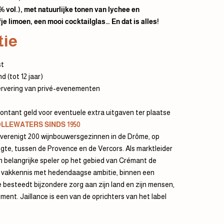
% vol.), met natuurlijke tonen van lychee en
fje limoen, een mooi cocktailglas… En dat is alles!
tie
st
d (tot 12 jaar)
rvering van privé-evenementen
ntant geld voor eventuele extra uitgaven ter plaatse
LLEWATERS SINDS 1950
, verenigt 200 wijnbouwersgezinnen in de Drôme, op
te, tussen de Provence en de Vercors. Als marktleider
n belangrijke speler op het gebied van Crémant de
 vakkennis met hedendaagse ambitie, binnen een
besteedt bijzondere zorg aan zijn land en zijn mensen,
ent. Jaillance is een van de oprichters van het label