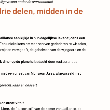
ellige avond onder de sterrenhemel.
rie delen, midden in de
illance een kijkje in hun dagelijkse leven tijdens een
Een unieke kans om met hen van gedachten te wisselen,
 wijnen vormgeeft, de geheimen van de wijngaard en de
jk diner op de plancha
bedacht door restaurant Le
 met een dj-set van Monsieur Jules, afgewisseld met
erecht, kaas en dessert
en creativiteit
e-Lime,
de “it-cocktail” van de zomer van Jaillance: de