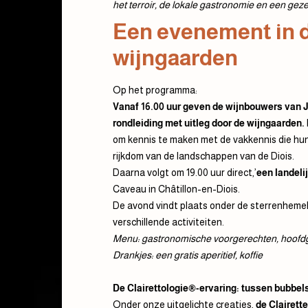
het terroir, de lokale gastronomie en een gez
Een evenement in d
wijngaarden
Op het programma:
Vanaf 16.00 uur geven de wijnbouwers van Ja
rondleiding met uitleg door de wijngaarden.
om kennis te maken met de vakkennis die hun
rijkdom van de landschappen van de Diois.
Daarna volgt om 19.00 uur direct,’
een landeli
Caveau in Châtillon-en-Diois.
De avond vindt plaats onder de sterrenhemel
verschillende activiteiten.
Menu: gastronomische voorgerechten, hoofdg
Drankjes: een gratis aperitief, koffie
De Clairettologie®-ervaring: tussen bubbels 
Onder onze uitgelichte creaties,
de Clairett