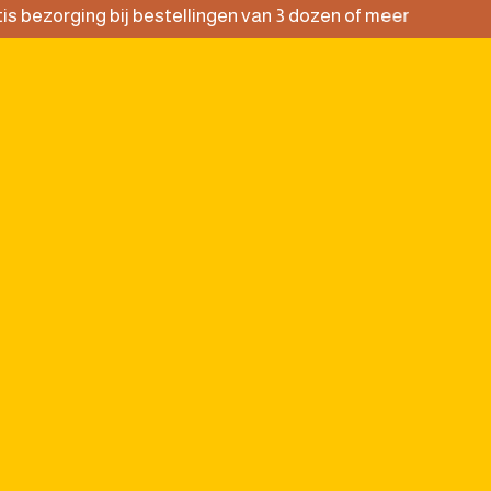
s bezorging bij bestellingen van 3 dozen of meer
(TE)ONTDEKKEN
NIEUWS
NL