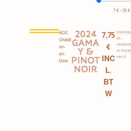
7
€
-
35
€
2024
Individ
AOC
7,75
el -
Châtill
GAMA
verkoch
€
on-
Y &
in doze
en-
INC
van 6
PINOT
Diois
NOIR
L.
BT
W