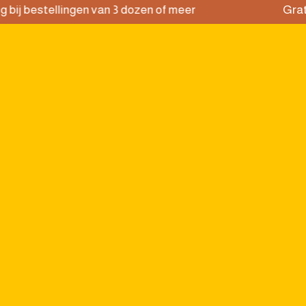
 bij bestellingen van 3 dozen of meer
Grati
ONLINE WINKEL
COCKTAILS