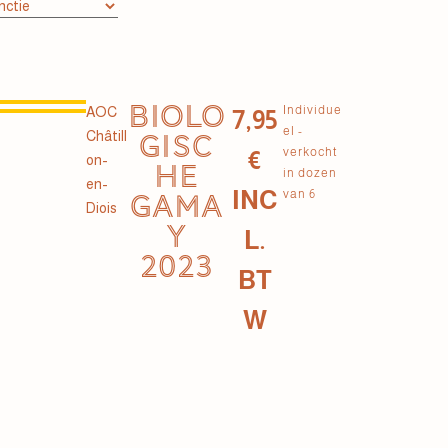
BIOLO
Individue
AOC
7,95
el -
Châtill
GISC
verkocht
€
on-
HE
in dozen
en-
INC
van 6
GAMA
Diois
Y
L.
2023
BT
W