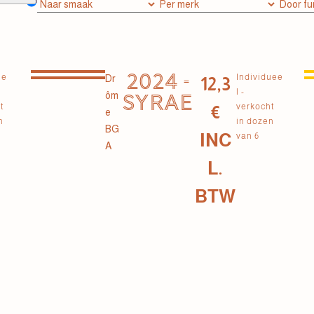
2024 -
ue
Individuee
Dr
12,3
l -
ôm
SYRAE
t
verkocht
€
e
n
in dozen
BG
INC
van 6
A
L.
BTW