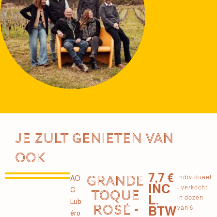
Je zult genieten van
ook
7,7 €
GRANDE
Individueel
AO
INC
- verkocht
C
TOQUE
L.
in dozen
Lub
ROSÉ -
BTW
van 6
éro