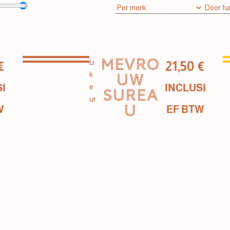
MEVRO
Li
€
21,50
€
k
UW
I
INCLUSI
e
SUREA
ur
U
W
EF BTW