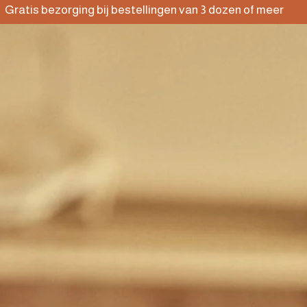
 bezorging bij bestellingen van 3 dozen of meer
(TE)ONTDEKKEN
NIEUWS
NL