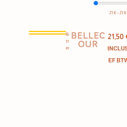
21
€
-
21
€
BELLEC
Bi
21,50
tt
OUR
INCLUS
er
EF BT