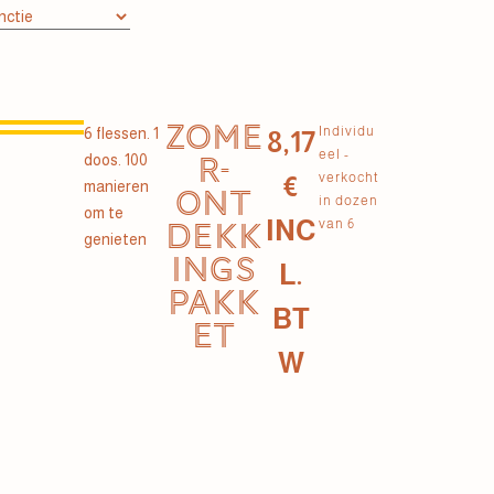
ZOME
Individu
6 flessen. 1
8,17
eel -
doos. 100
R-
verkocht
€
manieren
ONT
in dozen
om te
INC
van 6
DEKK
genieten
INGS
L.
PAKK
BT
ET
W