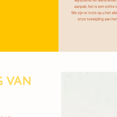
wijnboeren en werknemers
aanpak, het is een echte 
We zijn er trots op u het a
onze toewijding aan hen
 VAN