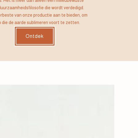
. Het is meer dan alleen een milieubewuste
duurzaamheidsfilosofie die wordt verdedigd.
llerbeste van onze productie aan te bieden, om
 die de aarde sublimeren voort te zetten.
Ontdek