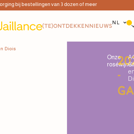
 bij bestellingen van 3 dozen of meer
Grat
NL
(TE)ONTDEKKEN
NIEUWS
en Diois
Onze
A
20
roséwijne
Ch
e
-
Di
G