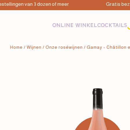
lingen van 3 dozen of meer
Gratis bezorging
ONLINE WINKEL
COCKTAILS
Home
/
Wijnen
/
Onze roséwijnen
/ Gamay - Châtillon 