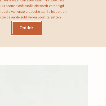
. Het is meer dan alleen een milieubewuste
duurzaamheidsfilosofie die wordt verdedigd.
llerbeste van onze productie aan te bieden, om
 die de aarde sublimeren voort te zetten.
Ontdek