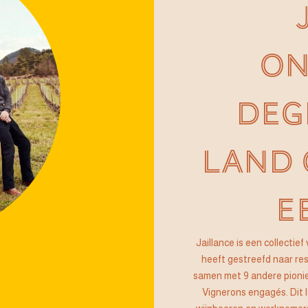
ON
DEG
LAND
E
Jaillance is een collecti
heeft gestreefd naar res
samen met 9 andere pionier
Vignerons engagés. Dit 