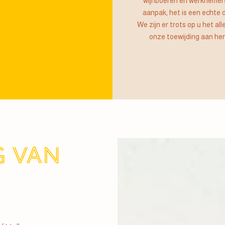
wijnboeren en werknemers
aanpak, het is een echte 
We zijn er trots op u het a
onze toewijding aan hen
 VAN