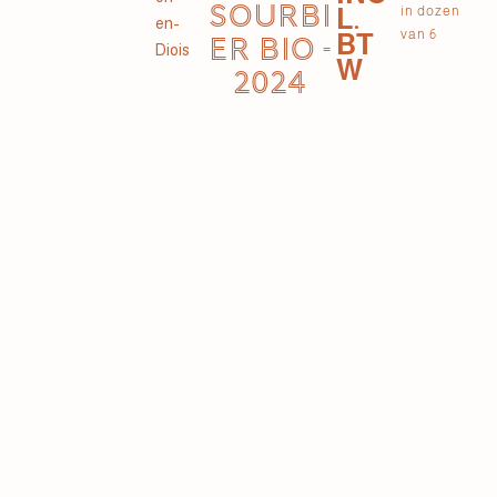
SOURBI
L.
in dozen
en-
van 6
BT
ER BIO -
Diois
W
2024