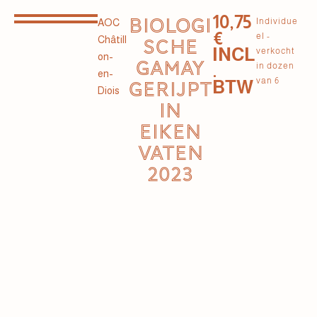
10,75
BIOLOGI
Individue
AOC
€
el -
Châtill
SCHE
INCL
verkocht
on-
GAMAY
.
in dozen
en-
van 6
BTW
GERIJPT
Diois
IN
EIKEN
VATEN
2023