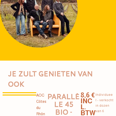
Je zult genieten van
ook
8,6 €
PARALLÈ
Individuee
AOC
INC
l - verkocht
Côtes
LE 45
L.
in dozen
du
BIO -
BTW
van 6
Rhôn