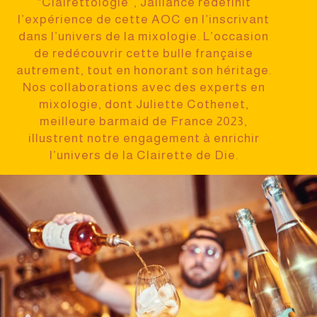
“Clairettologie”, Jaillance
redéfinit
l’expérience de cette AOC en l’inscrivant
dans l’univers de la mixologie. L’occasion
de redécouvrir cette bulle française
autrement, tout en honorant son héritage.
Nos collaborations avec des experts en
mixologie, dont Juliette Cothenet,
meilleure barmaid
de France 2023,
illustrent notre engagement à enrichir
l’univers de la Clairette de Die.