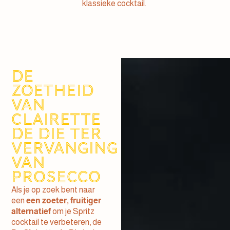
klassieke cocktail.
De
zoetheid
van
Clairette
de Die ter
vervanging
van
Prosecco
Als je op zoek bent naar
een
een zoeter, fruitiger
alternatief
om je Spritz
cocktail te verbeteren, de