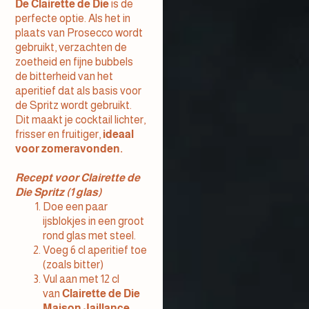
De Clairette de Die
is de
perfecte optie. Als het in
plaats van Prosecco wordt
gebruikt, verzachten de
zoetheid en fijne bubbels
de bitterheid van het
aperitief dat als basis voor
de Spritz wordt gebruikt.
Dit maakt je cocktail lichter,
frisser en fruitiger,
ideaal
voor zomeravonden.
Recept voor Clairette de
Die Spritz (1 glas)
Doe een paar
ijsblokjes in een groot
rond glas met steel.
Voeg 6 cl aperitief toe
(zoals bitter)
Vul aan met 12 cl
van
Clairette de Die
Maison Jaillance.