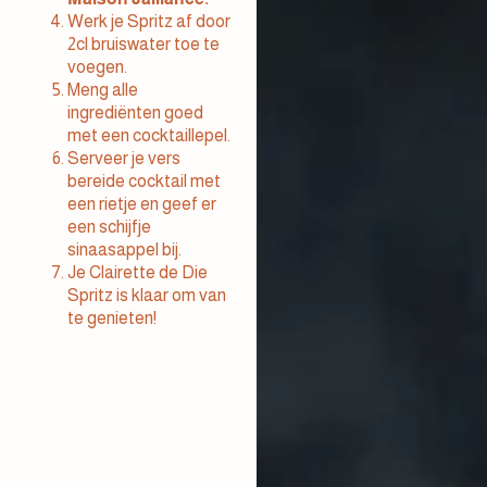
Werk je Spritz af door
2cl bruiswater toe te
voegen.
Meng alle
ingrediënten goed
met een cocktaillepel.
Serveer je vers
bereide cocktail met
een rietje en geef er
een schijfje
sinaasappel bij.
Je Clairette de Die
Spritz is klaar om van
te genieten!