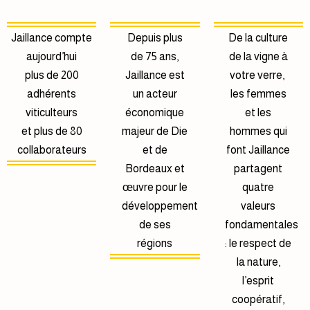
Jaillance compte
Depuis plus
De la culture
aujourd’hui
de 75 ans,
de la vigne à
plus de 200
Jaillance est
votre verre,
adhérents
un acteur
les femmes
viticulteurs
économique
et les
et plus de 80
majeur de Die
hommes qui
collaborateurs
et de
font Jaillance
Bordeaux et
partagent
œuvre pour le
quatre
développement
valeurs
de ses
fondamentales
régions
: le respect de
la nature,
l’esprit
coopératif,