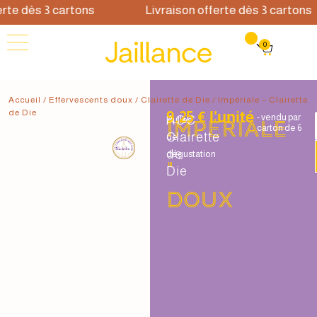
te dès 3 cartons
Livraison offerte dès 3 cartons
0
Accueil
/
Effervescents doux
/
Clairette de Die
/ Impériale – Clairette
de Die
9.25 € l'unité
- vendu par
AOC
Bulles
Impériale
carton de 6
Clairette
de
de
dégustation
•
Die
Doux