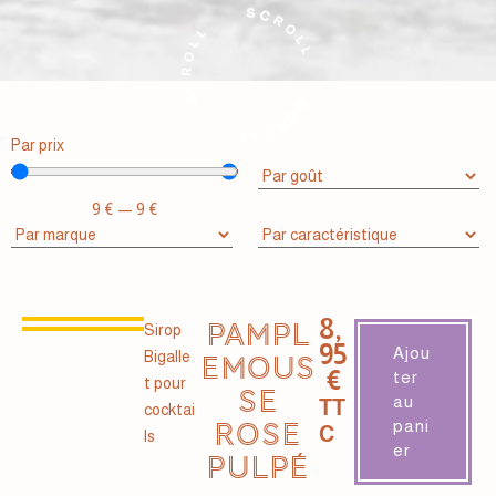
Par prix
9
€
—
9
€
8,
PAMPL
Sirop
95
Ajou
Bigalle
EMOUS
€
ter
t pour
SE
au
TT
cocktai
pani
ROSE
C
ls
er
PULPÉ