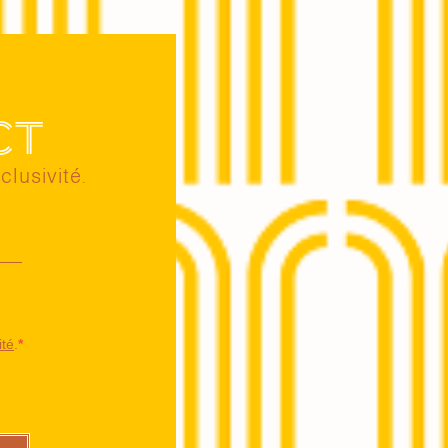
ct
clusivité.
ité
.