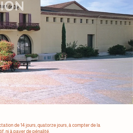
tion
ation de 14 jours, quatorze jours, à compter de la
if, ni à payer de pénalité.