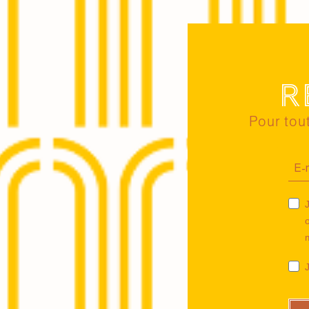
R
Pour tout
J