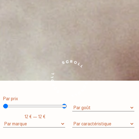
Par prix
12
€
—
12
€