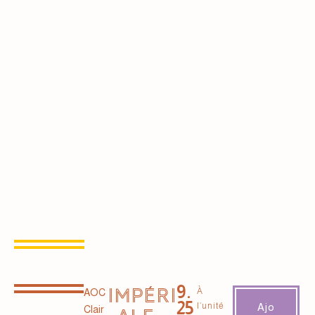
9.
IMPÉRI
À
AOC
25
l’unité
Ajo
Clair