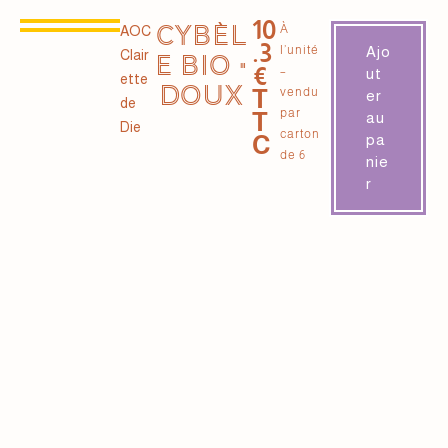
10
CYBÈL
À
AOC
.3
l’unité
Ajo
Clair
E BIO •
€
–
ut
ette
DOUX
T
vendu
er
de
par
T
au
Die
carton
C
pa
de 6
nie
r