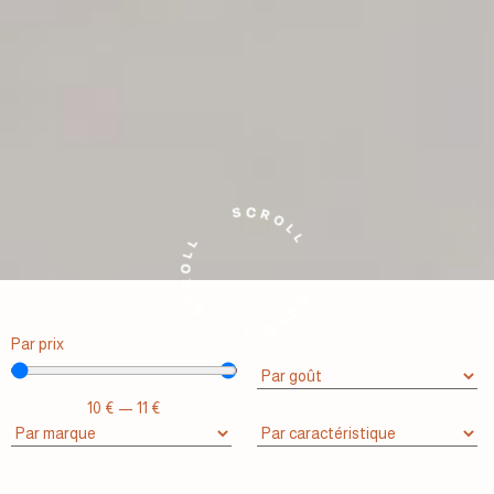
Par prix
10
€
—
11
€