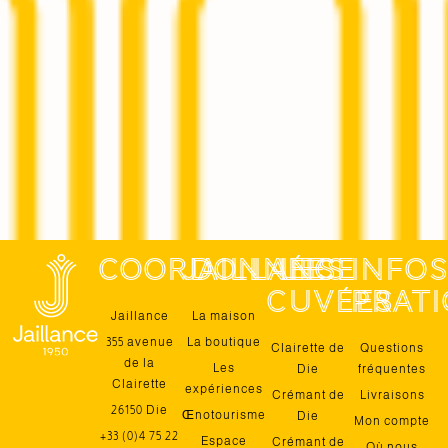
coordonnées
jaillance
Les
Info
cuvées
prat
Jaillance
La maison
355 avenue
La boutique
Clairette de
Questions
de la
Les
Die
fréquentes
Clairette
expériences
Crémant de
Livraisons
26150 Die
Œnotourisme
Die
Mon compte
+33 (0)4 75 22
Espace
Crémant de
Où nous