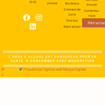
30 00
presse
Bordeaux
trouver
Crémant de
Contactez-
Loire
nous
Vins bio
Rétracta
Sans alcool
L’ABUS D’ALCOOL EST DANGEREUX POUR LA
SANTÉ, À CONSOMMER AVEC MODÉRATION
©
Propulsé par l'agence web Marque Digitale
2
0
2
6
J
ai