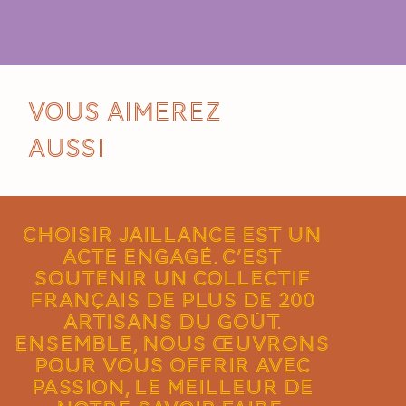
Vous aimerez
aussi
Choisir Jaillance est un
acte engagé. C’est
soutenir un collectif
français de plus de 200
artisans du goût.
Ensemble, nous œuvrons
pour vous offrir avec
passion, le meilleur de