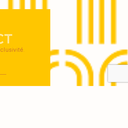
ct
clusivité.
ité
.