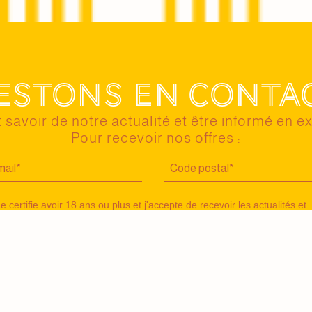
estons en conta
 savoir de notre actualité et être informé en ex
Pour recevoir nos offres :
e certifie avoir 18 ans ou plus et j'accepte de recevoir les actualités et
offres de Maison Jaillance par e-mail. Je peux me désinscrire à tout
moment. Vous avez pris connaissance de notre
politique de confidential
J'accepte le suivi par pixel pour recevoir des offres personnalisées