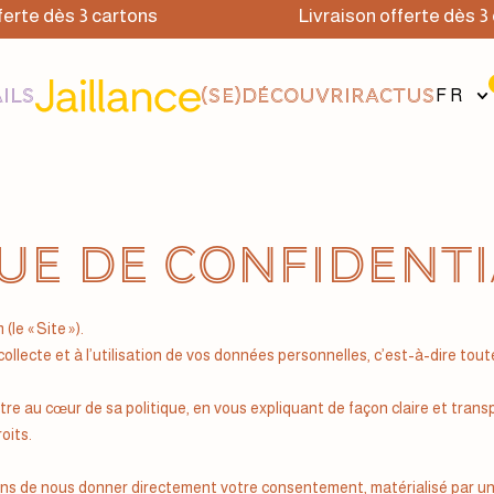
rte dès 3 cartons
Livraison offerte dès 3 ca
ILS
(SE)DÉCOUVRIR
ACTUS
FR
ue de confidenti
le « Site »).
 collecte et à l’utilisation de vos données personnelles, c’est-à-dire t
 au cœur de sa politique, en vous expliquant de façon claire et transpa
oits.
s de nous donner directement votre consentement, matérialisé par une 