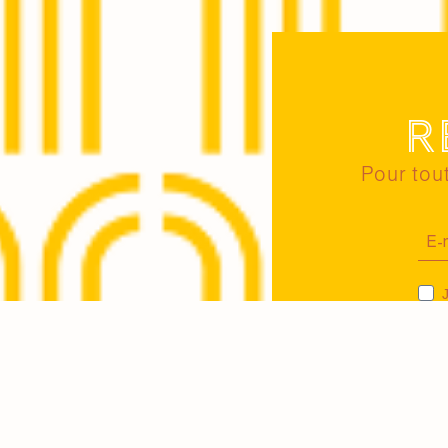
R
Pour tout
J