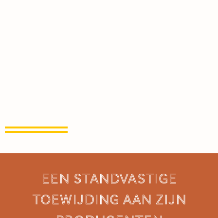
een standvastige
toewijding aan zijn