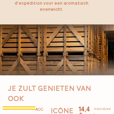
d'expédition voor een aromatisch
evenwicht.
Je zult genieten van
ook
14,4
ICÔNE
Individuee
AOC