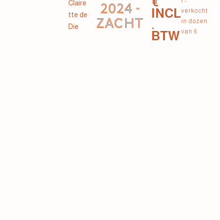
€
l -
Claire
2024 -
INCL
verkocht
tte de
ZACHT
.
in dozen
Die
van 6
BTW