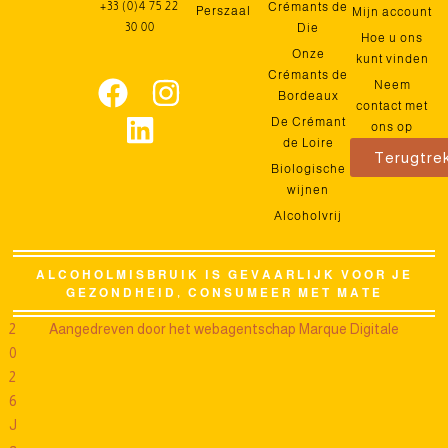
+33 (0)4 75 22
Crémants de
Perszaal
Mijn account
30 00
Die
Hoe u ons
Onze
kunt vinden
Crémants de
Neem
Bordeaux
contact met
De Crémant
ons op
de Loire
Terugtre
Biologische
wijnen
Alcoholvrij
ALCOHOLMISBRUIK IS GEVAARLIJK VOOR JE
GEZONDHEID, CONSUMEER MET MATE
2
Aangedreven door het webagentschap Marque Digitale
0
2
6
J