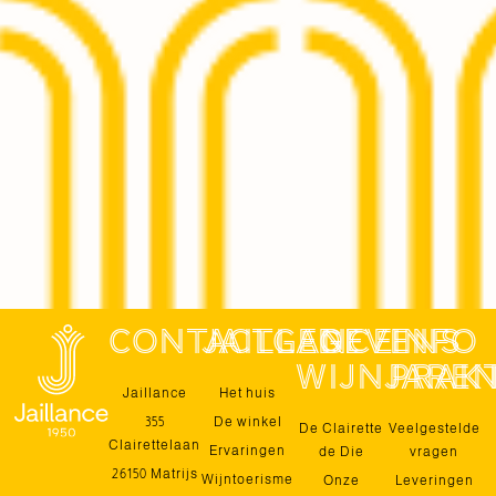
contactgegevens
jaillance
De
Info
wijnjare
prak
Jaillance
Het huis
355
De winkel
De Clairette
Veelgestelde
Clairettelaan
Ervaringen
de Die
vragen
26150 Matrijs
Wijntoerisme
Onze
Leveringen