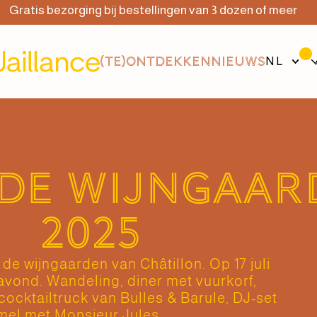
atis bezorging bij bestellingen van 3 dozen of meer
(TE)ONTDEKKEN
NIEUWS
NL
 de wijngaa
2025
n de wijngaarden van Châtillon. Op 17 juli
 avond. Wandeling, diner met vuurkorf,
cocktailtruck van Bulles & Barule, DJ-set
mel met Monsieur Jules.