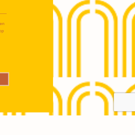
 en
op