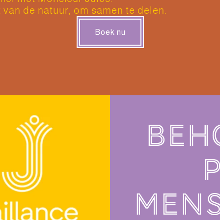
t van de natuur, om samen te delen.
Boek nu
Beh
p
mens