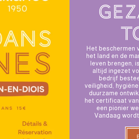
gez
t
Het beschermen v
het land en de ma
leven brengen, is
altijd ingezet 
bedrijf beste
veiligheid, hygiën
duurzame ontwikk
het certificaat v
een pionier we
Vandaag wordt 
B