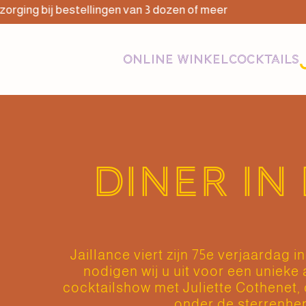
ing bij bestellingen van 3 dozen of meer
Gr
ONLINE WINKEL
COCKTAILS
Diner in
Jaillance viert zijn 75e verjaardag i
nodigen wij u uit voor een unieke
cocktailshow met Juliette Cothenet, 
onder de sterrenhe