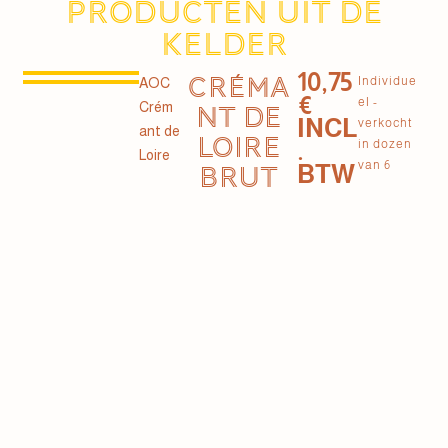
Producten uit de
kelder
10,75
CRÉMA
Individue
AOC
€
el -
Crém
NT DE
INCL
verkocht
ant de
LOIRE
.
in dozen
Loire
van 6
BTW
BRUT