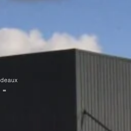
ordeaux
-