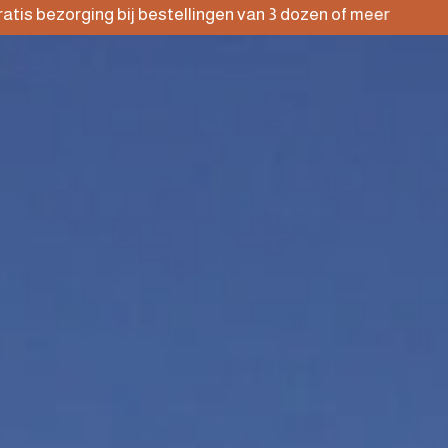
ing bij bestellingen van 3 dozen of meer
Gr
(TE)ONTDEKKEN
NIEUWS
NL