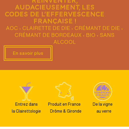
réinventer,
audacieusement, les
codes de l’effervescence
française !
AOC • CLAIRETTE DE DIE • CRÉMANT DE DIE •
CRÉMANT DE BORDEAUX • BIO • SANS
ALCOOL
En savoir plus
Entrez dans
Produit en France
De la vigne
la Clairettologie
Drôme & Gironde
au verre