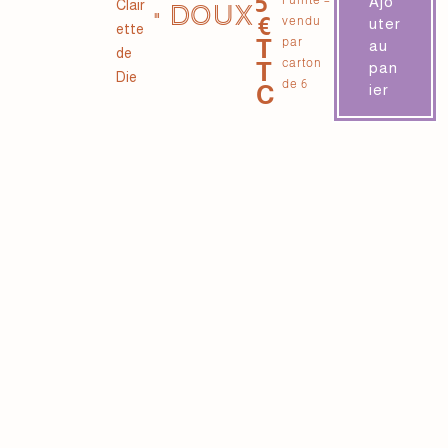
5
Ajo
Clair
• DOUX
€
vendu
uter
ette
T
par
au
de
carton
T
pan
Die
de 6
C
ier