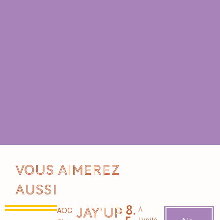
Vous aimerez
aussi
8.
JAY'UP
À
AOC
l’unité –