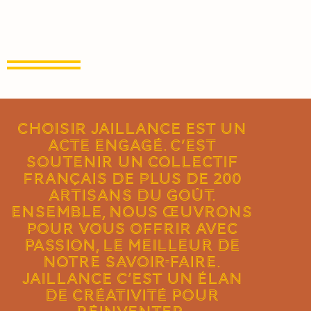
Choisir Jaillance est un
acte engagé. C’est
soutenir un collectif
français de plus de 200
artisans du goût.
Ensemble, nous œuvrons
pour vous offrir avec
passion, le meilleur de
notre savoir-faire.
Jaillance c’est un élan
de créativité pour