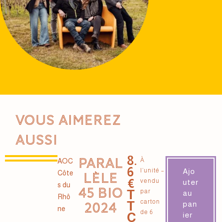
Vous aimerez
aussi
8.
PARAL
À
AOC
6
l’unité –
Ajo
Côte
LÈLE
€
vendu
uter
s du
45 BIO
T
par
au
Rhô
carton
T
pan
2024
ne
de 6
C
ier