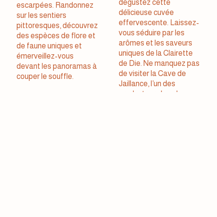
dégustez cette
escarpées. Randonnez
délicieuse cuvée
sur les sentiers
effervescente. Laissez-
pittoresques, découvrez
vous séduire par les
des espèces de flore et
arômes et les saveurs
de faune uniques et
uniques de la Clairette
émerveillez-vous
de Die. Ne manquez pas
devant les panoramas à
de visiter la Cave de
couper le souffle.
Jaillance, l’un des
producteurs les plus
réputés de la région.
Vous pourrez en
apprendre davantage
sur le processus de
production et déguster
différents cépages de
Clairette de Die.