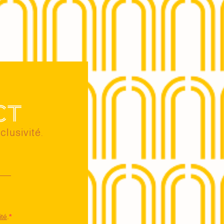
ct
clusivité.
ité
.