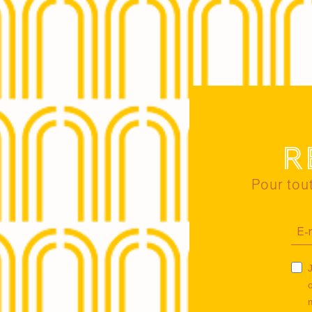
R
Pour tout
J