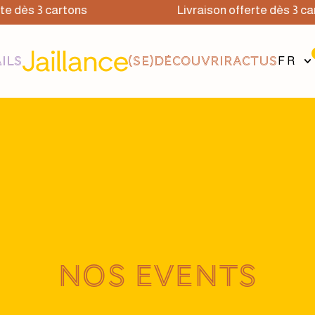
te dès 3 cartons
Livraison offerte dès 3 ca
ILS
(SE)DÉCOUVRIR
ACTUS
FR
NOS EVENTS