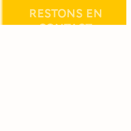
Restons en
contact
Pour tout savoir de notre actualité et être informé en
exclusivité.
Pour recevoir nos offres :
Je certifie avoir 18 ans ou plus et j'accepte de
recevoir les actualités et offres de Maison
Jaillance par e-mail. Je peux me désinscrire à
tout moment. Vous avez pris connaissance de
notre
politique de confidentialité
.