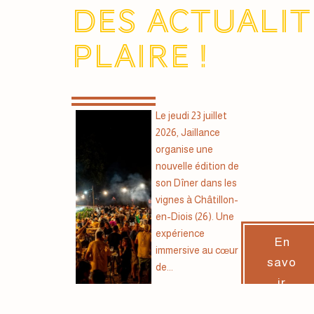
Des actualit
plaire !
Le jeudi 23 juillet
2026, Jaillance
organise une
nouvelle édition de
son Dîner dans les
vignes à Châtillon-
en-Diois (26). Une
expérience
En
immersive au cœur
savo
de...
ir
plus