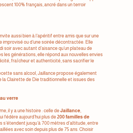
vescent 100% français, ancré dans un terroir
invite aussi bien à l’apéritif entre amis que sur une
ue improvisé ou d’une soirée décontractée. Elle
i soir avec autant d’aisance qu’un plateau de
es les générations, elle répond aux nouvelles envies
té, fraîcheur et authenticité, sans sacrifier le
recette sans alcool, Jaillance propose également
e la Clairette de Die traditionnelle et issues des
au verre
, il y a une histoire : celle de
Jaillance
,
i fédère aujourd’hui plus de
200 familles de
 s’étendent jusqu’à 700 mètres d’altitude, entre
illées avec soin depuis plus de 75 ans. Choisir