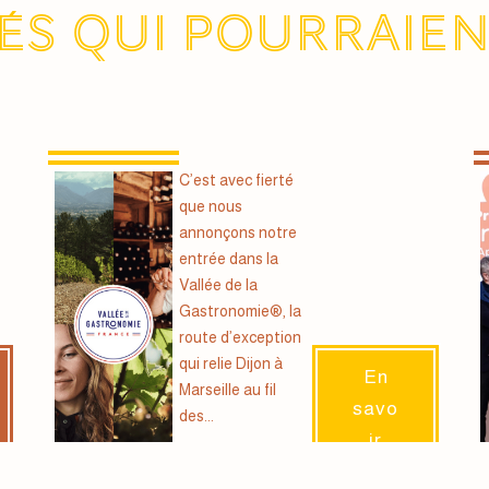
és qui pourraie
C’est avec fierté
que nous
annonçons notre
entrée dans la
Vallée de la
Gastronomie®, la
route d’exception
qui relie Dijon à
En
Marseille au fil
savo
des...
ir
plus