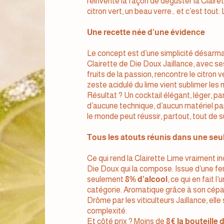
réinvente la façon de déguster la Clair
citron vert, un beau verre… et c’est tou
Une recette née d’une évidence
Le concept est d’une simplicité désarman
Clairette de Die Doux Jaillance, avec ses
fruits de la passion, rencontre le citro
zeste acidulé du lime vient sublimer les 
Résultat ? Un cocktail élégant, léger, par
d’aucune technique, d’aucun matériel part
le monde peut réussir, partout, tout de s
Tous les atouts réunis dans une seul
Ce qui rend la Clairette Lime vraiment in
Die Doux qui la compose. Issue d’une ferm
seulement
8% d’alcool
, ce qui en fait 
catégorie. Aromatique grâce à son cépag
Drôme par les viticulteurs Jaillance, ell
complexité.
Et côté prix ? Moins de
8€ la bouteille d