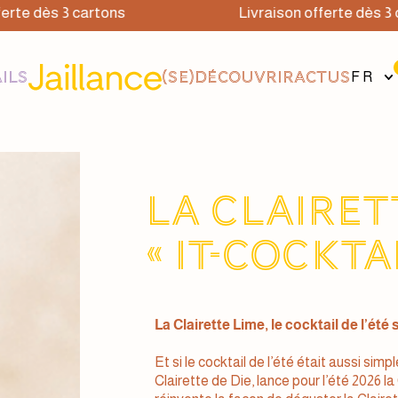
 dès 3 cartons
Livraison offerte dès 3 cart
ILS
(SE)DÉCOUVRIR
ACTUS
FR
La Clairett
« IT-cocktai
La Clairette Lime, le cocktail de l’été
Et si le cocktail de l’été était aussi simp
Clairette de Die, lance pour l’été 2026 la