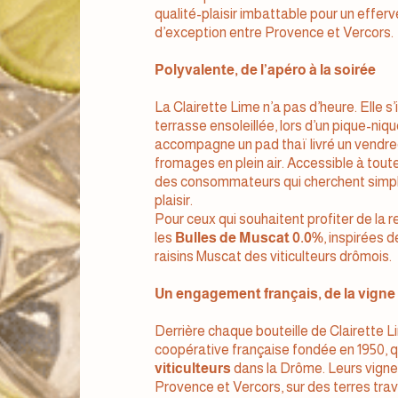
qualité-plaisir imbattable pour un effer
d’exception entre Provence et Vercors.
Polyvalente, de l’apéro à la soirée
La Clairette Lime n’a pas d’heure. Elle s’
terrasse ensoleillée, lors d’un pique-niq
accompagne un pad thaï livré un vendred
fromages en plein air. Accessible à tout
des consommateurs qui cherchent simplici
plaisir.
Pour ceux qui souhaitent profiter de la 
les
Bulles de Muscat 0.0%
, inspirées d
raisins Muscat des viticulteurs drômois.
Un engagement français, de la vigne 
Derrière chaque bouteille de Clairette Lime
coopérative française fondée en 1950, qu
viticulteurs
dans la Drôme. Leurs vignes
Provence et Vercors, sur des terres trava