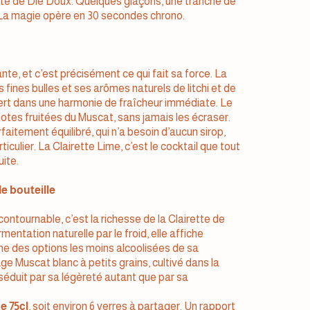
ette de Die Doux. Quelques glaçons, une tranche de
t. La magie opère en 30 secondes chrono.
te, et c’est précisément ce qui fait sa force. La
 fines bulles et ses arômes naturels de litchi et de
n vert dans une harmonie de fraîcheur immédiate. Le
notes fruitées du Muscat, sans jamais les écraser.
faitement équilibré, qui n’a besoin d’aucun sirop,
iculier. La Clairette Lime, c’est le cocktail que tout
uite.
e bouteille
contournable, c’est la richesse de la Clairette de
entation naturelle par le froid, elle affiche
l’une des options les moins alcoolisées de sa
e Muscat blanc à petits grains, cultivé dans la
e séduit par sa légèreté autant que par sa
e 75cl
, soit environ 6 verres à partager. Un rapport