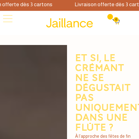
erte dès 3 cartons
Livraison offerte dès 3 cartons
0
Et si, le
Crémant
ne se
dégustait
pas
uniquemen
dans une
flûte ?
À l’approche des fêtes de fin