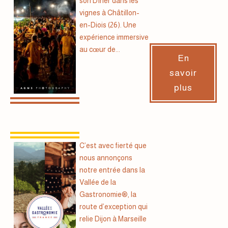
son Dîner dans les
vignes à Châtillon-
en-Diois (26). Une
expérience immersive
au cœur de...
En
savoir
plus
C’est avec fierté que
nous annonçons
notre entrée dans la
Vallée de la
Gastronomie®, la
route d’exception qui
relie Dijon à Marseille