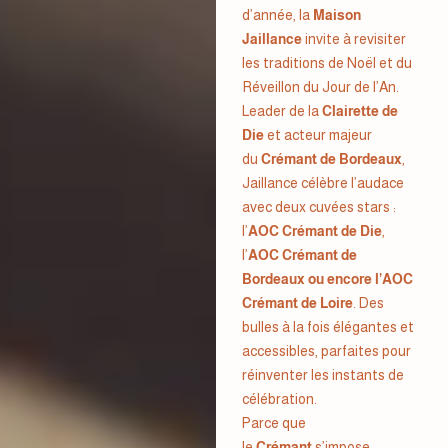
d’année, la
Maison
Jaillance
invite à revisiter
les traditions de Noël et du
Réveillon du Jour de l’An.
Leader de la
Clairette de
Die
et acteur majeur
du
Crémant de Bordeaux
,
Jaillance célèbre l’audace
avec deux cuvées stars :
l’
AOC Crémant de Die
,
l’
AOC
Crémant de
Bordeaux
ou encore l’
AOC
Crémant de Loire
. Des
bulles à la fois élégantes et
accessibles, parfaites pour
réinventer les instants de
célébration.
Parce que
le
Crémant
s’impose