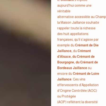
aujourd’hui comme une
véritable
alternative accessible au Cham
la Maison Jaillance souhaite
rappeler toute la richesse
des huit appellations
françaises, qu’il s’agisse par
exemple du
Crémant de Die
Jaillance
,
du
Crémant
d’Alsace,
du
Crémant de
Bourgogne
,
du
Crémant de
Bordeaux Jaillance
ou
encore du
Crémant de Loire
Jaillance
. Ces vins
effervescents d’Appellation
d’Origine Contrôlée (AOC)
ou Protégée
(AOP) reflètent la diversité