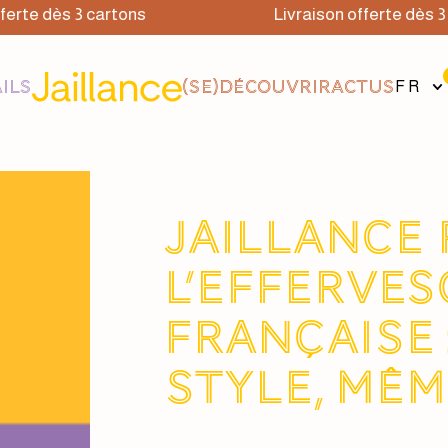
rte dès 3 cartons
Livraison offerte dès 3 c
ILS
(SE)DÉCOUVRIR
ACTUS
FR
JAILLANCE
L’EFFERVES
FRANÇAISE
style, mêm