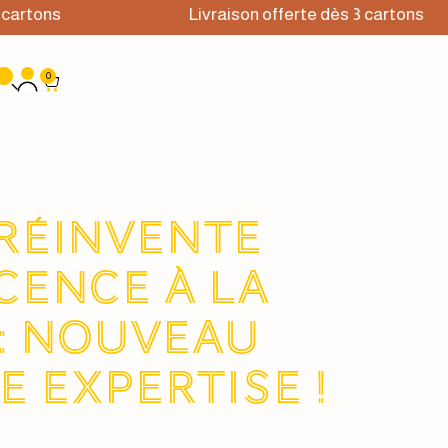
artons
Livraison offerte dès 3 cartons
0
 RÉINVENTE
CENCE À LA
 : nouveau
e expertise !