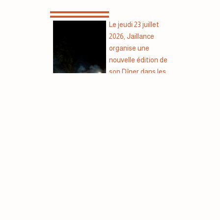
Le jeudi 23 juillet
2026, Jaillance
organise une
nouvelle édition de
son Dîner dans les
vignes à Châtillon-
en-Diois (26). Une
expérience
En
immersive au cœur
savo
de...
ir
plus