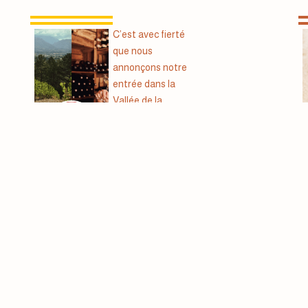
C’est avec fierté
que nous
annonçons notre
entrée dans la
Vallée de la
Gastronomie®, la
route d’exception
qui relie Dijon à
En
Marseille au fil
savo
des...
ir
plus