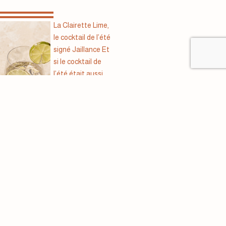
La Clairette Lime,
le cocktail de l’été
signé Jaillance Et
si le cocktail de
l’été était aussi
simple que trois
ingrédients ?
Jaillance, leader
En
de...
savo
ir
plus