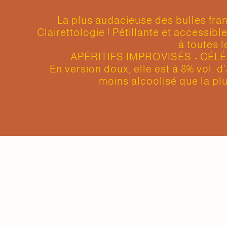
La plus audacieuse des bulles fra
Clairettologie ! Pétillante et accessibl
à toutes l
APÉRITIFS IMPROVISÉS • CÉL
En version doux, elle est à 8% vol. d’
moins alcoolisé que la plu