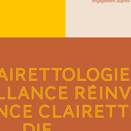
engagement auprès de
AIRETTOLOGIE
LLANCE RÉIN
NCE CLAIRETT
DIE