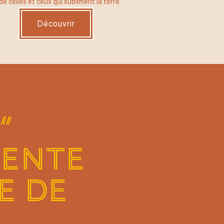
 celles et ceux qui subliment la terre.
Découvrir
“
VENTE
E DE