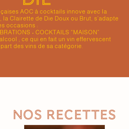
nçaises AOC à cocktails innove avec la
e, la Clairette de Die Doux ou Brut, s’adapte
es occasions :
ÉBRATIONS • COCKTAILS “MAISON”
alcool ; ce qui en fait un vin effervescent
part des vins de sa catégorie.
Nos recettes