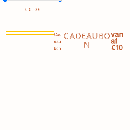
0
€
-
0
€
van
CADEAUBO
Cad
af
eau
N
€10
bon