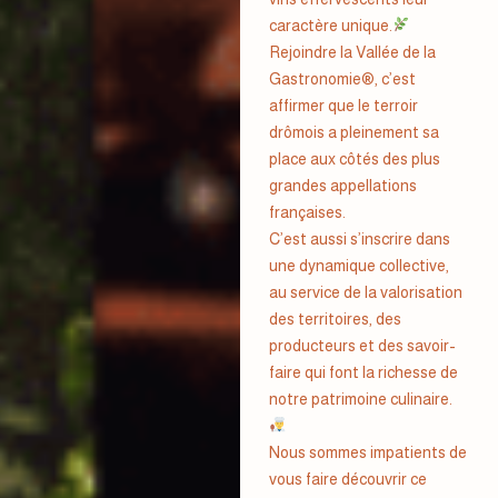
caractère unique.
Rejoindre la Vallée de la
Gastronomie®, c’est
affirmer que le terroir
drômois a pleinement sa
place aux côtés des plus
grandes appellations
françaises.
C’est aussi s’inscrire dans
une dynamique collective,
au service de la valorisation
des territoires, des
producteurs et des savoir-
faire qui font la richesse de
notre patrimoine culinaire.
Nous sommes impatients de
vous faire découvrir ce