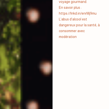
voyage gourmand.
En savoir plus :
https://lnkd.in/enrMj9mu
L’abus d’alcool est
dangereux pour la santé, à
consommer avec
modération